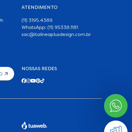
ATENDIMENTO
0h
(11) 3195.4389
WhatsApp: (11) 95338.1181
sac@italineaplusdesign.com.br
NOSSAS REDES
TO