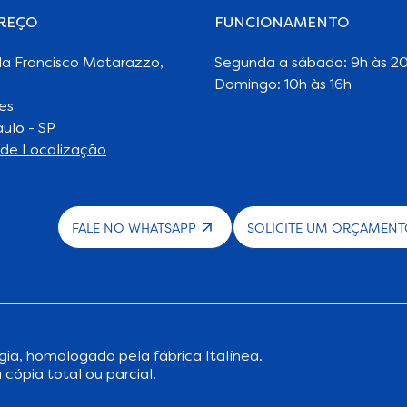
REÇO
FUNCIONAMENTO
da Francisco Matarazzo,
Segunda a sábado: 9h às 2
Domingo: 10h às 16h
es
ulo - SP
de Localização
FALE NO WHATSAPP
SOLICITE UM ORÇAMEN
gia
, homologado pela fábrica Italínea.
 cópia total ou parcial.