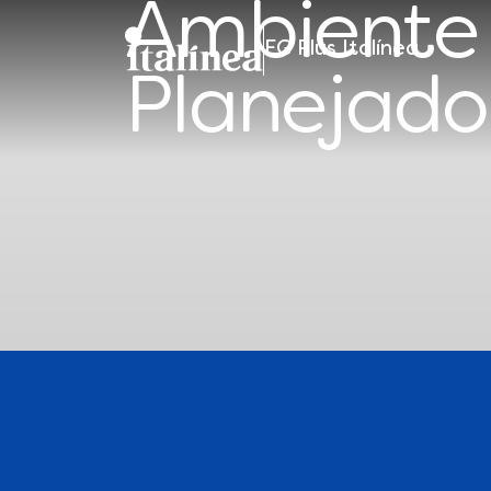
Ambiente
FG Plus Italínea
Móveis
Planejado
Planejados